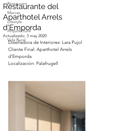
Restaurant
Restaurante del
Marcas
Aparthotel Arrels
Lifestyle
d'Emporda
Arquitecture
Actualizado:
3 may 2020
Vida Rural
Diseñadora de Interiores: Lara Pujol
Cliente Final: Aparthotel Arrels 
d'Emporda 
Localización: Palafrugell 