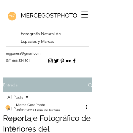
MERCEGOSTPHOTO
Fotografia Natural de
Espacios y Marcas
mgparera@gmail.com
(34) 666 334 801
Entrada
All Posts
Merce Gost Photo
All Posts
30 abr 2020
1 min de lectura
Reportaje Fotográfico de
Interiors
Interiores del
Hotels