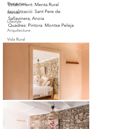
Restaurant
Establiment: Menta Rural
Localització: Sant Pere de 
Marcas
Sallavinera, Anoia
Lifestyle
Quadres: Pintora  Montse Peleja
Arquitecture
Vida Rural