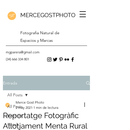
MERCEGOSTPHOTO
Fotografia Natural de
Espacios y Marcas
mgparera@gmail.com
(34) 666 334 801
Entrada
All Posts
Merce Gost Photo
All Posts
2 may 2021
1 min de lectura
Reportatge Fotogràfic
Interiors
Allotjament Menta Rural
Hotels