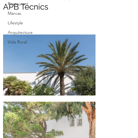
Restaurant
APB Tecnics
Marcas
Lifestyle
Arquitecture
Vida Rural