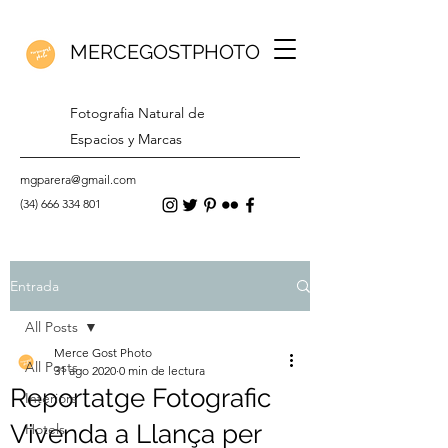
MERCEGOSTPHOTO
Fotografia Natural de
Espacios y Marcas
mgparera@gmail.com
(34) 666 334 801
Entrada
All Posts
Merce Gost Photo
All Posts
31 ago 2020
0 min de lectura
Reportatge Fotografic
Interiors
Vivenda a Llança per
Hotels