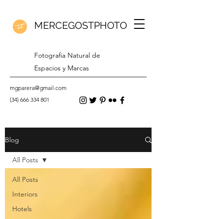
MERCEGOSTPHOTO
Fotografia Natural de
Espacios y Marcas
mgparera@gmail.com
(34) 666 334 801
Blog
All Posts
All Posts
Interiors
Hotels