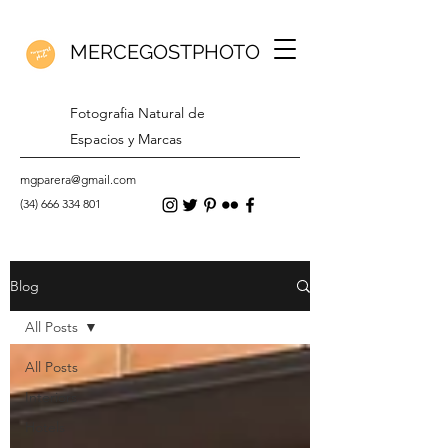
MERCEGOSTPHOTO
Fotografia Natural de
Espacios y Marcas
mgparera@gmail.com
(34) 666 334 801
Blog
All Posts
All Posts
Interiors
Hotels