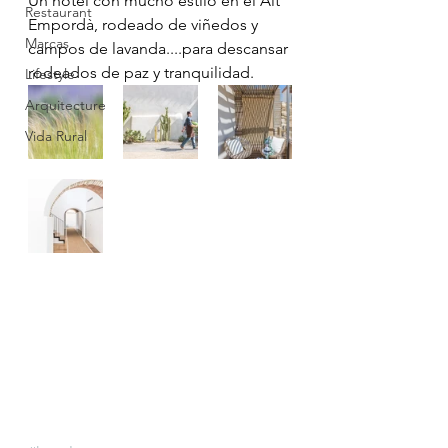
Un hotel con mucho estilo en el Alt 
Restaurant
Empordà, rodeado de viñedos y 
Marcas
campos de lavanda....para descansar 
rodeados de paz y tranquilidad. 
Lifestyle
Arquitecture
Vida Rural