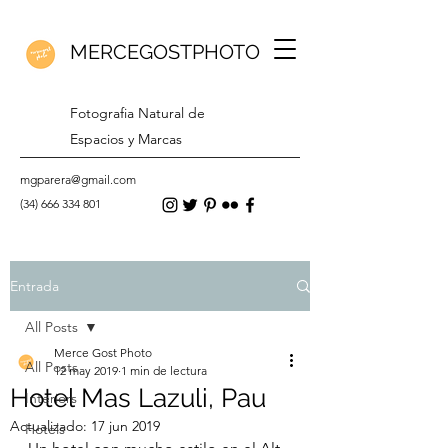
MERCEGOSTPHOTO
Fotografia Natural de
Espacios y Marcas
mgparera@gmail.com
(34) 666 334 801
Entrada
All Posts
Merce Gost Photo
All Posts
12 may 2019
1 min de lectura
Hotel Mas Lazuli, Pau
Interiors
Actualizado:
17 jun 2019
Hotels