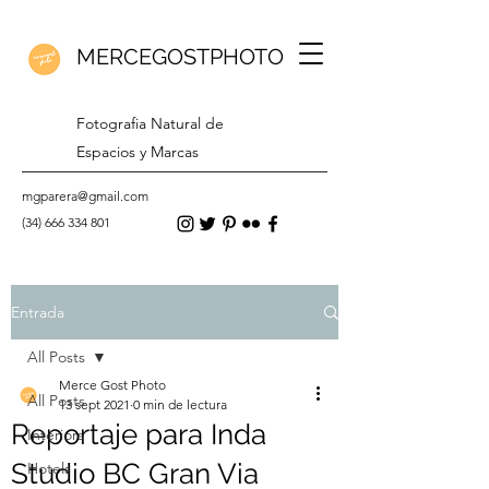
MERCEGOSTPHOTO
Fotografia Natural de
Espacios y Marcas
mgparera@gmail.com
(34) 666 334 801
Entrada
All Posts
Merce Gost Photo
All Posts
13 sept 2021
0 min de lectura
Reportaje para Inda
Interiors
Studio BC Gran Via
Hotels