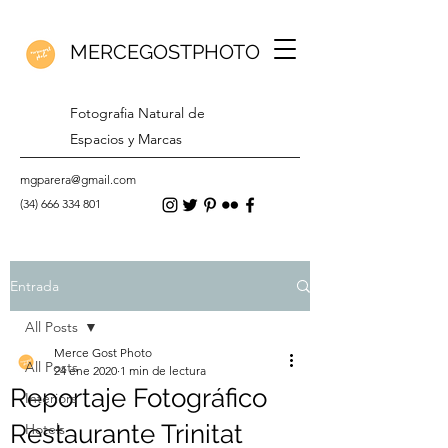
MERCEGOSTPHOTO
Fotografia Natural de
Espacios y Marcas
mgparera@gmail.com
(34) 666 334 801
Entrada
All Posts
Merce Gost Photo
All Posts
24 ene 2020
1 min de lectura
Reportaje Fotográfico
Interiors
Restaurante Trinitat
Hotels