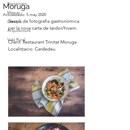
Restaurant
Moruga
Marcas
Actualizado:
5 may 2020
Sessió de fotografia gastronòmica 
Lifestyle
per la nova carta de tardor/hivern.
Arquitecture
Vida Rural
Client: Restaurant Trinitat Moruga
Localitzacio: Cardedeu