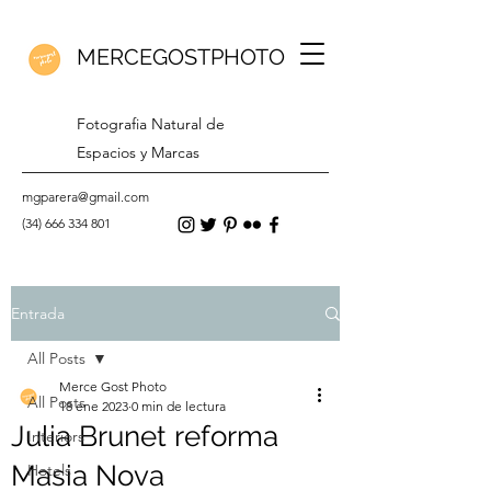
MERCEGOSTPHOTO
Fotografia Natural de
Espacios y Marcas
mgparera@gmail.com
(34) 666 334 801
Entrada
All Posts
Merce Gost Photo
All Posts
18 ene 2023
0 min de lectura
Julia Brunet reforma
Interiors
Masia Nova
Hotels