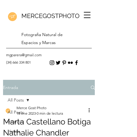
MERCEGOSTPHOTO
Fotografia Natural de
Espacios y Marcas
mgparera@gmail.com
(34) 666 334 801
Entrada
All Posts
Merce Gost Photo
All Posts
18 ene 2023
0 min de lectura
Marta Castellano Botiga
Interiors
Nathalie Chandler
Hotels