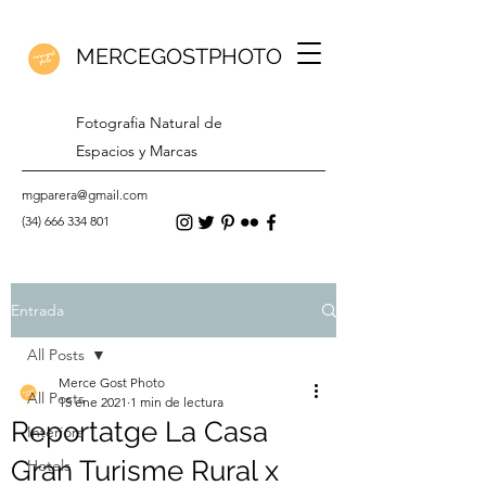
MERCEGOSTPHOTO
Fotografia Natural de
Espacios y Marcas
mgparera@gmail.com
(34) 666 334 801
Entrada
All Posts
Merce Gost Photo
All Posts
15 ene 2021
1 min de lectura
Reportatge La Casa
Interiors
Gran Turisme Rural x
Hotels