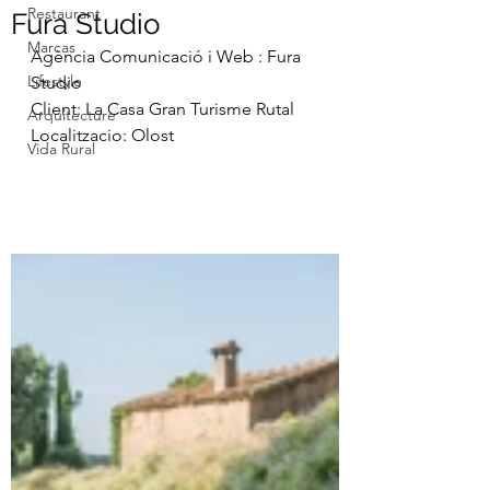
Restaurant
Fura Studio
Marcas
Agència Comunicació i Web : Fura 
Lifestyle
Studio
Client: La Casa Gran Turisme Rutal
Arquitecture
Localitzacio: Olost
Vida Rural